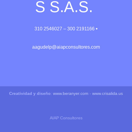
S S.A.S.
•
310 2546027 – 300 2191166
aagudelp@aiapconsultores.com
Creatividad y diseño
:
www.beranyer.com
-
www.crisalida.us
AIAP Consultores