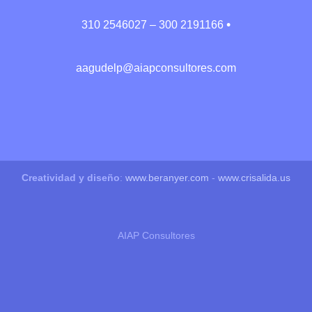
•
310 2546027 – 300 2191166
aagudelp@aiapconsultores.com
Creatividad y diseño
:
www.beranyer.com
-
www.crisalida.us
AIAP Consultores